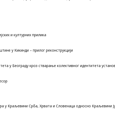
јских и културних прилика
тине у Кикинди – прилог реконструкцији
тета у Београду кроз стварање колективног идентитета установ
есор
ра у Краљевини Срба, Хрвата и Словенаца односно Краљевини Ј