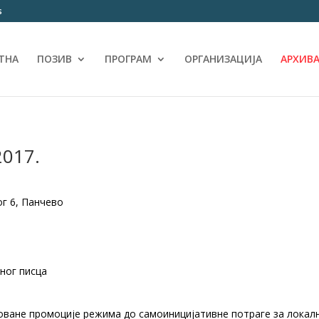
s
ТНА
ПОЗИВ
ПРОГРАМ
ОРГАНИЗАЦИЈА
АРХИВ
2017.
ог 6, Панчево
јног писца
говане промоције режима до самоиницијативне потраге за локалн