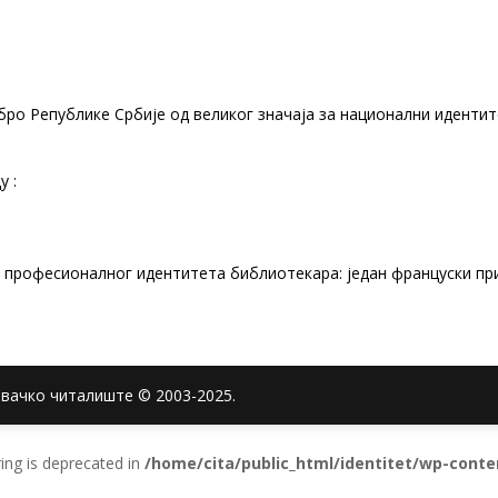
ро Републике Србије од великог значаја за национални иденти
 :
е професионалног идентитета библиотекара: један француски пр
евачко читалиште © 2003-2025.
tring is deprecated in
/home/cita/public_html/identitet/wp-conten