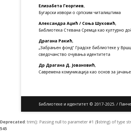
Елизабета Георгиев
,
Бугарски извори о српским читалиштима
Александра Аџић / Соња Шуковић
,
Библиотека Стевана Сремца као културно доб
Драгана Ракић
,
„Забрањен фонд“ Градске библиотеке у Вршцу
сведочанство очувања идентитета
Др Драгана Д. Јовановић
,
Савремена комуникација као основ за јачањ
Библиотеке и идентитет © 2017-2025. / Панч
Deprecated
: trim(): Passing null to parameter #1 ($string) of type s
545