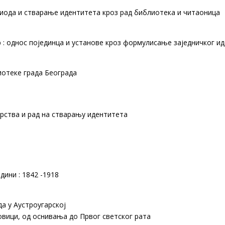
иода и стварање идентитета кроз рад библиотека и читаоница
: однос појединца и установе кроз формулисање заједничког и
отеке града Београда
арства и рад на стварању идентитета
дини : 1842 -1918
а у Аустроугарској
овици, од оснивања до Првог светског рата