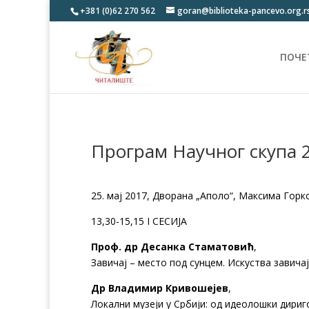
+381 (0)62 270 562
goran@biblioteka-pancevo.org.r
ПОЧЕ
Програм Научног скупа 
25. мај 2017, Дворана „Аполо“, Максима Горк
13,30-15,15 I СЕСИЈА
Проф. др Десанка Стаматовић
,
Завичај – место под сунцем. Искуства завича
Др Владимир Кривошејев
,
Локални музеји у Србији: од идеолошки дири