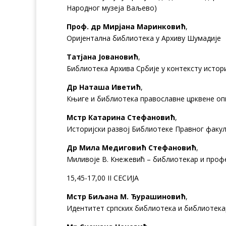
Народног музеја Ваљево)
Проф. др Мирјана Маринковић
,
Оријентална библиотека у Архиву Шумадије
Татјана Јовановић
,
Библиотека Архива Србије у контексту истори
Др Наташа Иветић
,
Књиге и библиотека православне црквене опш
Мстр Катарина Стефановић
,
Историјски развој Библиотеке Правног факул
Др Мила Медиговић Стефановић
,
Миливоје В. Кнежевић – библиотекар и проф
15,45-17,00 II СЕСИЈА
Мстр Биљана М. Ђурашиновић
,
Идентитет српских библиотека и библиотека