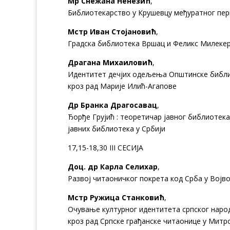
Мр Снежана Ненезић
,
Библиотекарство у Крушевцу међуратног пер
Мстр Иван Стојановић
,
Градска библиотека Вршац и Феликс Милекер 
Драгана Михаиловић
,
Идентитет дечјих одељења Општинске библи
кроз рад Марије Илић-Агапове
Др Бранка Драгосавац
,
Ђорђе Грујић : теоретичар јавног библиотек
јавних библиотека у Србији
17,15-18,30 III СЕСИЈА
Доц. др Карла Селихар
,
Развој читаоничког покрета код Срба у Војво
Мстр Ружица Станковић
,
Очување културног идентитета српског народ
кроз рад Српске грађанске читаонице у Митр