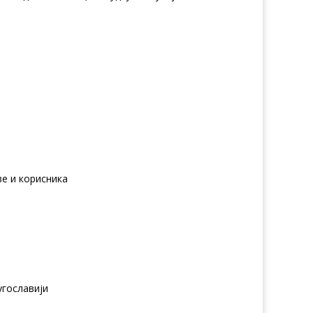
е и корисника
угославији