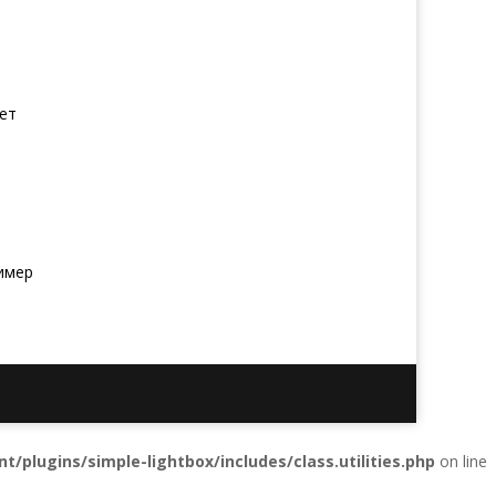
тет
имер
t/plugins/simple-lightbox/includes/class.utilities.php
on line