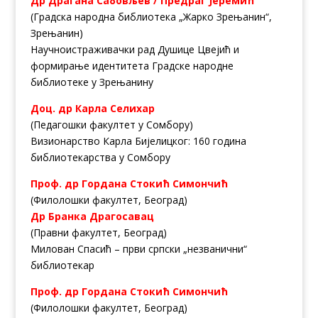
Др Драгана Сабовљев / Предраг Јеремић
(Градска народна библиотека „Жарко Зрењанин“,
Зрењанин)
Научноистраживачки рад Душице Цвејић и
формирање идентитета Градске народне
библиотеке у Зрењанину
Доц. др Карла Селихар
(Педагошки факултет у Сомбору)
Визионарство Карла Бијелицког: 160 година
библиотекарства у Сомбору
Проф. др Гордана Стокић Симончић
(Филолошки факултет, Београд)
Др Бранка Драгосавац
(Правни факултет, Београд)
Милован Спасић – први српски „незванични“
библиотекар
Проф. др Гордана Стокић Симончић
(Филолошки факултет, Београд)