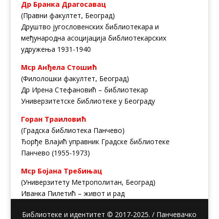
Др Бранка Драгосавац
(Правни факултет, Београд)
Друштво југословенских библиотекара и
међународна асоцијација библиотекарских
удружења 1931-1940
Mср Анђела Стошић
(Филолошки факултет, Београд)
Др Ирена Стефановић – библиотекар
Универзитетске библиотеке у Београду
Горан Траиловић
(Градска библиотека Панчево)
Ђорђе Влајић управник Градске библиотеке
Панчево (1955-1973)
Мср Бојана Требињац
(Универзитету Метрополитан, Београд)
Иванка Пилетић – живот и рад
Библиотеке и идентитет © 2017-2025. / Панчевачко