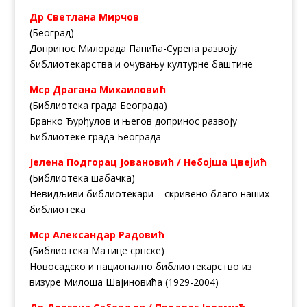
Др Светлана Мирчов
(Београд)
Допринос Милорада Панића-Сурепа развоју
библиотекарствa и очувању културне баштине
Мср Драгана Михаиловић
(Библиотека града Београда)
Бранко Ђурђулов и његов допринос развоју
Библиотеке града Београда
Јелена Подгорац Јовановић / Небојша Цвејић
(Библиотека шабачка)
Невидљиви библиотекари – скривено благо наших
библиотека
Мср Александар Радовић
(Библиотека Матице српске)
Новосадско и национално библиотекарство из
визуре Милоша Шајиновића (1929-2004)