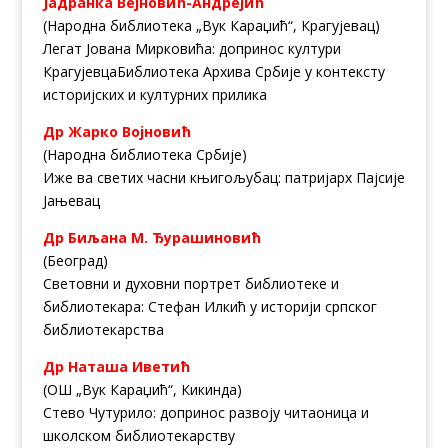
Јадранка Вејновић-Андрејић
(Народна библиотека „Вук Караџић“, Крагујевац)
Легат Јована Мирковића: допринос култури
КрагујевцаБиблиотека Архива Србије у контексту
историјских и културних прилика
Др Жарко Војновић
(Народна библиотека Србије)
Иже ва светих часни књигољубац: патријарх Пајсије
Јањевац
Др Биљана М. Ђурашиновић
(Београд)
Световни и духовни портрет библиотеке и
библиотекара: Стефан Илкић у историји српског
библиотекарства
Др Наташа Иветић
(ОШ „Вук Караџић“, Кикинда)
Стево Чутурило: допринос развоју читаоница и
школском библиотекарству