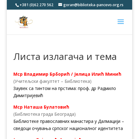
+381 (0)62 270 562
goran@biblioteka-pancevo.org.rs
Листа излагача и тема
Мср Владимир Брборић / Јелица Илић Минић
(Учитељски факултет – Библиотека)
Заувек са тинтом на прстима: проф. др Радмило
Димитријевић
Мср Наташа Булатовић
(Библиотека града Београда)
Библиотеке православних манастира у Далмацији –
сведоци очувања српског националног идентитета